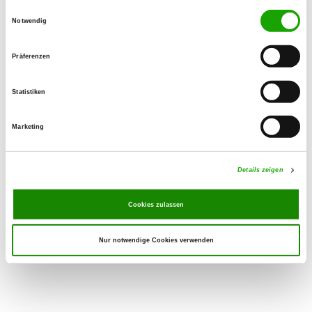
Zuchtstätte auf SV-DOxS ansehen
Einwilligungsauswahl
Notwendig
Welpen zur Verfügung
Präferenzen
Schäferhundwelpen kaufen -
Angebote
Statistiken
Welpen (Rüden):
1
Welpen (Hündinnen):
2
Marketing
Details zeigen
Hier geht's zu den Welpen
Cookies zulassen
Nur notwendige Cookies verwenden