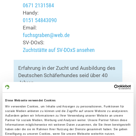
0671 2131584
Handy:
0151 54843090
Email:
fuchsgraben@web.de
SV-DOxS:
Zuchtstätte auf SV-DOxS ansehen
Erfahrung in der Zucht und Ausbildung des
Deutschen Schäferhundes seid über 40
Jahren.
Ich habe meine vorwiegend
Diese Webseite verwendet Cookies
selbstgezüchtete Hunde auf Landes- und
Wir verwenden Cookies, um Inhalte und Anzeigen zu personalisieren, Funktionen für
Bundesebene im Bereich IGP und
soziale Medien anbieten zu können und die Zugriffe auf unsere Website zu analysieren.
Außerdem geben wir Informationen zu Ihrer Verwendung unserer Website an unsere
Fährtenarbeit erfolgreich geführt.
Partner für soziale Medien, Werbung und Analysen weiter. Unsere Partner führen diese
Informationen möglicherweise mit weiteren Daten zusammen, die Sie ihnen bereitgestellt
23 malige Teilnahme an
haben oder die sie im Rahmen Ihrer Nutzung der Dienste gesammelt haben. Sie geben
Landesausscheidungen sowie 13 mal die
Einwilligung zu unseren Cookies, wenn Sie unsere Webseite weiterhin nutzen.