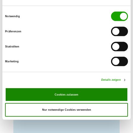
Teilnahme an der Deutschen Meisterschaft.
Einwilligungsauswahl
Notwendig
Meine größten Erfolge waren die
Bundesfährtenhundmeisterschaften.
Präferenzen
Ich wurde 2003 mit Queni vom
Fuchsgraben Bundesfährtenhundsieger
und
Statistiken
2005 mit Nastja Cega Ram erneut
Bundesfährtenhundsieger.
Marketing
Details zeigen
Meinen alten Zwingernamen " vom
Fuchsgraben" wechselte ich auf
Cookies zulassen
" vom Fuchsgraben2000", der nun
international geschützt ist.
Nur notwendige Cookies verwenden