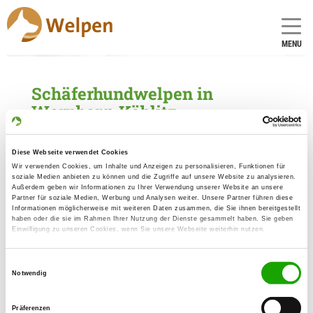
MENU
Schäferhundwelpen in
Wernberg-Köblitz
1 Züchter mit aktuellen Angeboten für
Schäferhundwelpen gefunden
Diese Webseite verwendet Cookies
Wir verwenden Cookies, um Inhalte und Anzeigen zu personalisieren, Funktionen für
soziale Medien anbieten zu können und die Zugriffe auf unsere Website zu analysieren.
Zuchtstätte: von der kleinen Ranch
Außerdem geben wir Informationen zu Ihrer Verwendung unserer Website an unsere
Partner für soziale Medien, Werbung und Analysen weiter. Unsere Partner führen diese
Gewerbering-Süd 6
Informationen möglicherweise mit weiteren Daten zusammen, die Sie ihnen bereitgestellt
Details
haben oder die sie im Rahmen Ihrer Nutzung der Dienste gesammelt haben. Sie geben
92533 Wernberg-Köblitz
Einwilligung zu unseren Cookies, wenn Sie unsere Webseite weiterhin nutzen.
Welpen zur Verfügung
Einwilligungsauswahl
Notwendig
Präferenzen