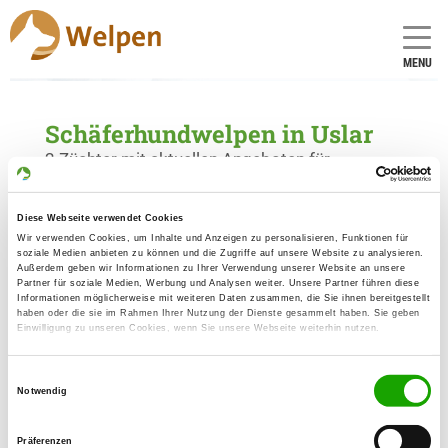
MENU
Schäferhundwelpen in Uslar
2 Züchter mit aktuellen Angeboten für
Schäferhundwelpen gefunden
Diese Webseite verwendet Cookies
Wir verwenden Cookies, um Inhalte und Anzeigen zu personalisieren, Funktionen für
Zuchtstätte: vom Ludus Florschütz
soziale Medien anbieten zu können und die Zugriffe auf unsere Website zu analysieren.
Wiesenstr. 3
Außerdem geben wir Informationen zu Ihrer Verwendung unserer Website an unsere
Details
Partner für soziale Medien, Werbung und Analysen weiter. Unsere Partner führen diese
37170 Uslar
Informationen möglicherweise mit weiteren Daten zusammen, die Sie ihnen bereitgestellt
haben oder die sie im Rahmen Ihrer Nutzung der Dienste gesammelt haben. Sie geben
Einwilligung zu unseren Cookies, wenn Sie unsere Webseite weiterhin nutzen.
Welpen zur Verfügung
Einwilligungsauswahl
Zuchtstätte: vom Hochsolling
Notwendig
Hermann-Pape-Str. 3
Details
37170 Uslar
Präferenzen