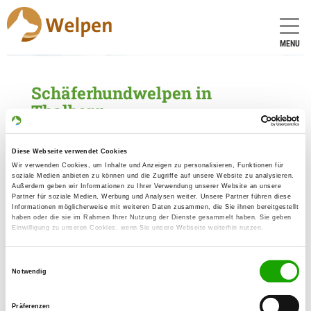
MENU
Schäferhundwelpen in
Thalberg
1 Züchter mit aktuellen Angeboten für
Schäferhundwelpen gefunden
Diese Webseite verwendet Cookies
Wir verwenden Cookies, um Inhalte und Anzeigen zu personalisieren, Funktionen für
soziale Medien anbieten zu können und die Zugriffe auf unsere Website zu analysieren.
Zuchtstätte: vom Thalberger Land
Außerdem geben wir Informationen zu Ihrer Verwendung unserer Website an unsere
Partner für soziale Medien, Werbung und Analysen weiter. Unsere Partner führen diese
Schulstr. 3
Informationen möglicherweise mit weiteren Daten zusammen, die Sie ihnen bereitgestellt
Details
haben oder die sie im Rahmen Ihrer Nutzung der Dienste gesammelt haben. Sie geben
04924 Thalberg
Einwilligung zu unseren Cookies, wenn Sie unsere Webseite weiterhin nutzen.
Welpen zur Verfügung
Einwilligungsauswahl
Notwendig
Präferenzen