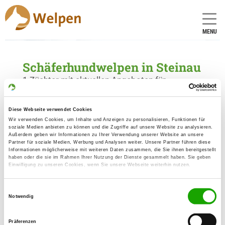
MENU
Schäferhundwelpen in Steinau
1 Züchter mit aktuellen Angeboten für
Schäferhundwelpen gefunden
Diese Webseite verwendet Cookies
Wir verwenden Cookies, um Inhalte und Anzeigen zu personalisieren, Funktionen für
Zuchtstätte: von der Siegermacht
soziale Medien anbieten zu können und die Zugriffe auf unsere Website zu analysieren.
Brunnenweg 1
Außerdem geben wir Informationen zu Ihrer Verwendung unserer Website an unsere
Details
Partner für soziale Medien, Werbung und Analysen weiter. Unsere Partner führen diese
36396 Steinau
Informationen möglicherweise mit weiteren Daten zusammen, die Sie ihnen bereitgestellt
haben oder die sie im Rahmen Ihrer Nutzung der Dienste gesammelt haben. Sie geben
Einwilligung zu unseren Cookies, wenn Sie unsere Webseite weiterhin nutzen.
Welpen zur Verfügung
Einwilligungsauswahl
Notwendig
Präferenzen