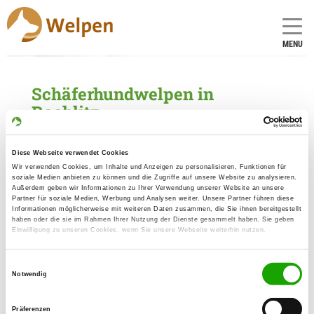
MENU
Schäferhundwelpen in
Rochlitz
1 Züchter mit aktuellen Angeboten für
Schäferhundwelpen gefunden
Diese Webseite verwendet Cookies
Wir verwenden Cookies, um Inhalte und Anzeigen zu personalisieren, Funktionen für
soziale Medien anbieten zu können und die Zugriffe auf unsere Website zu analysieren.
Zuchtstätte: von der Lackiererei
Außerdem geben wir Informationen zu Ihrer Verwendung unserer Website an unsere
Partner für soziale Medien, Werbung und Analysen weiter. Unsere Partner führen diese
Schillingstr. 1
Informationen möglicherweise mit weiteren Daten zusammen, die Sie ihnen bereitgestellt
Details
haben oder die sie im Rahmen Ihrer Nutzung der Dienste gesammelt haben. Sie geben
09306 Rochlitz
Einwilligung zu unseren Cookies, wenn Sie unsere Webseite weiterhin nutzen.
Welpen zur Verfügung
Einwilligungsauswahl
Notwendig
Präferenzen