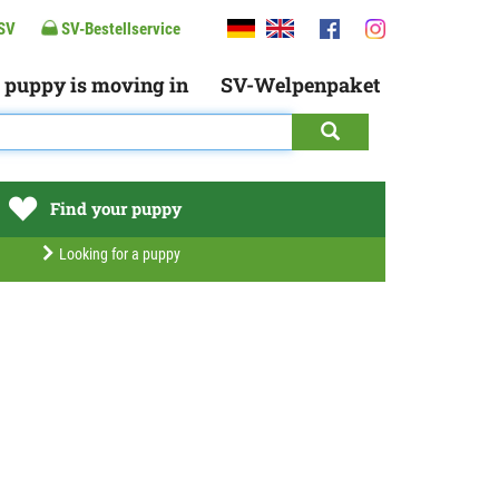
SV
SV-Bestellservice
 puppy is moving in
SV-Welpenpaket
Find your puppy
Looking for a puppy