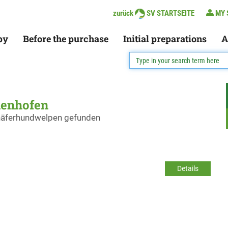
zurück
SV STARTSEITE
MY 
py
Before the purchase
Initial preparations
A
henhofen
chäferhundwelpen gefunden
Details