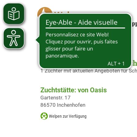
Looking for a pup
Schäferhundwelpen in Inc
1 Züchter mit aktuellen Angeboten für S
Zuchtstätte: von Oasis
Gartenstr. 17
86570 Inchenhofen
Welpen zur Verfügung