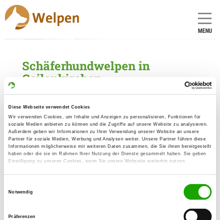
MENU
Schäferhundwelpen in
Geilenkirchen
1 Züchter mit aktuellen Angeboten für
Schäferhundwelpen gefunden
Diese Webseite verwendet Cookies
Wir verwenden Cookies, um Inhalte und Anzeigen zu personalisieren, Funktionen für
soziale Medien anbieten zu können und die Zugriffe auf unsere Website zu analysieren.
Zuchtstätte: vom Gillrather Traum
Außerdem geben wir Informationen zu Ihrer Verwendung unserer Website an unsere
Partner für soziale Medien, Werbung und Analysen weiter. Unsere Partner führen diese
Karl-Arnold-Str. 208
Informationen möglicherweise mit weiteren Daten zusammen, die Sie ihnen bereitgestellt
Details
haben oder die sie im Rahmen Ihrer Nutzung der Dienste gesammelt haben. Sie geben
52511 Geilenkirchen
Einwilligung zu unseren Cookies, wenn Sie unsere Webseite weiterhin nutzen.
Welpen zur Verfügung
Einwilligungsauswahl
Notwendig
Präferenzen