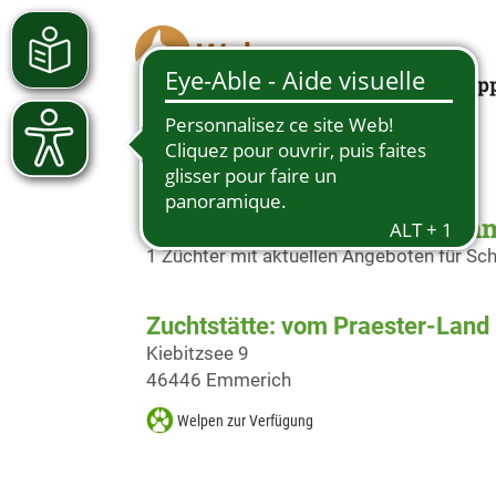
Looking for a pup
Schäferhundwelpen in Em
1 Züchter mit aktuellen Angeboten für S
Zuchtstätte: vom Praester-Land
Kiebitzsee 9
46446 Emmerich
Welpen zur Verfügung