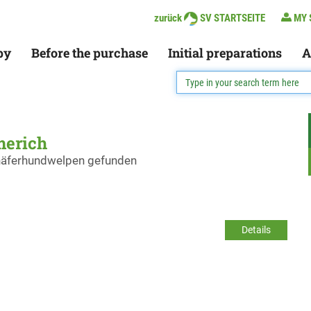
zurück
SV STARTSEITE
MY 
py
Before the purchase
Initial preparations
A
merich
chäferhundwelpen gefunden
Details