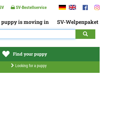
SV
SV-Bestellservice
 puppy is moving in
SV-Welpenpaket
Find your puppy
Looking for a puppy