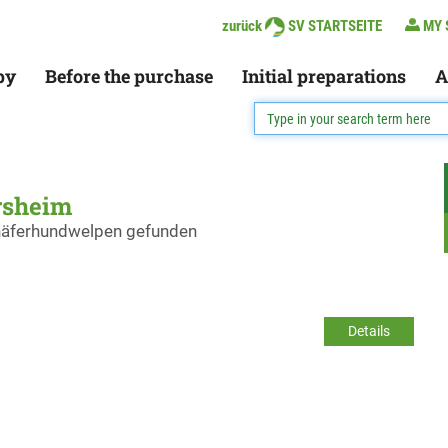
zurück
SV STARTSEITE
MY 
py
Before the purchase
Initial preparations
A
rsheim
chäferhundwelpen gefunden
Details