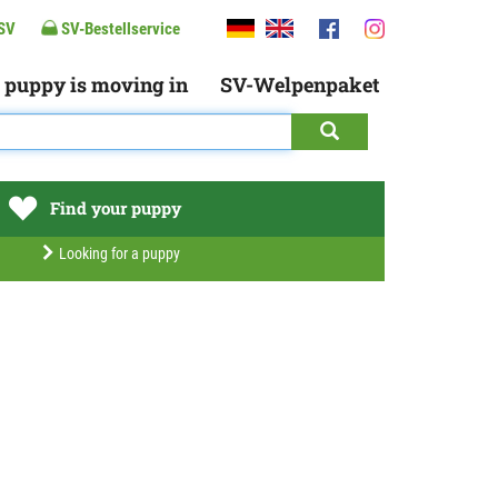
SV
SV-Bestellservice
 puppy is moving in
SV-Welpenpaket
Find your puppy
Looking for a puppy