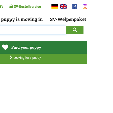
SV
SV-Bestellservice
 puppy is moving in
SV-Welpenpaket
Find your puppy
Looking for a puppy