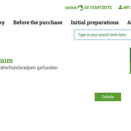
zurück
SV STARTSEITE
MY 
py
Before the purchase
Initial preparations
A
chum
chäferhundwelpen gefunden
Details