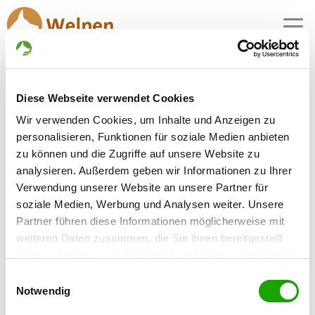
MENU
Schäferhundwelpen in
Diese Webseite verwendet Cookies
Beverungen
Wir verwenden Cookies, um Inhalte und Anzeigen zu
1 Züchter mit aktuellen Angeboten für
personalisieren, Funktionen für soziale Medien anbieten
Schäferhundwelpen gefunden
zu können und die Zugriffe auf unsere Website zu
analysieren. Außerdem geben wir Informationen zu Ihrer
Verwendung unserer Website an unsere Partner für
Zuchtstätte: vom St.-Michaels-Berg
soziale Medien, Werbung und Analysen weiter. Unsere
Lauenförder Str. 2
Details
Partner führen diese Informationen möglicherweise mit
37688 Beverungen
weiteren Daten zusammen, die Sie ihnen bereitgestellt
Welpen zur Verfügung
haben oder die sie im Rahmen Ihrer Nutzung der Dienste
gesammelt haben. Sie geben Einwilligung zu unseren
Einwilligungsauswahl
Cookies, wenn Sie unsere Webseite weiterhin nutzen.
Notwendig