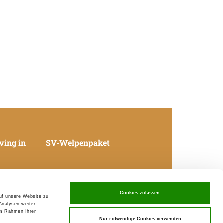
ving in
SV-Welpenpaket
Cookies zulassen
auf unsere Website zu
Analysen weiter.
07.08.2026 00:18 Uhr
im Rahmen Ihrer
Nur notwendige Cookies verwenden