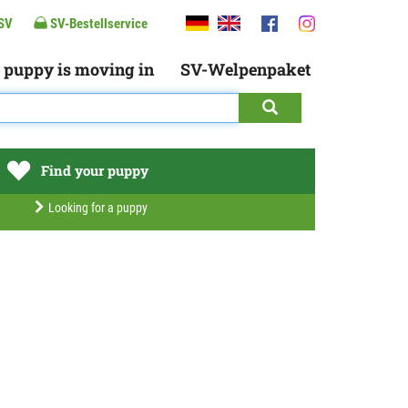
SV
SV-Bestellservice
 puppy is moving in
SV-Welpenpaket
Find your puppy
Looking for a puppy