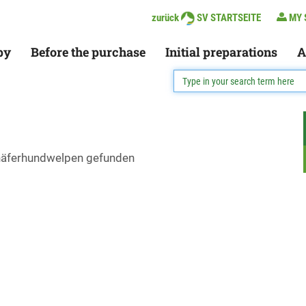
zurück
SV STARTSEITE
MY 
py
Before the purchase
Initial preparations
A
chäferhundwelpen gefunden