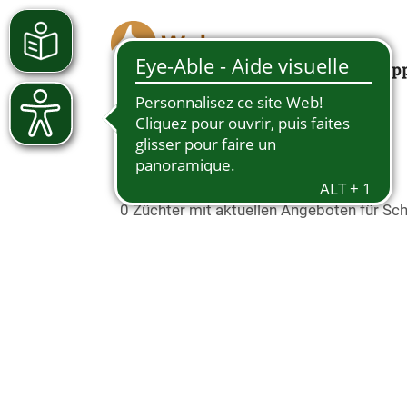
Looking for a pup
Schäferhundwelpen in
0 Züchter mit aktuellen Angeboten für S