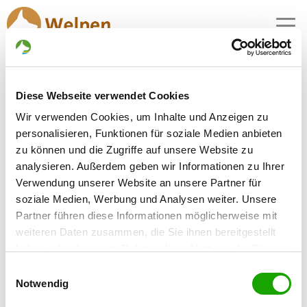
MENU
Schäferhundwelpen in
Diese Webseite verwendet Cookies
Armstedt
Wir verwenden Cookies, um Inhalte und Anzeigen zu
1 Züchter mit aktuellen Angeboten für
personalisieren, Funktionen für soziale Medien anbieten
Schäferhundwelpen gefunden
zu können und die Zugriffe auf unsere Website zu
analysieren. Außerdem geben wir Informationen zu Ihrer
Verwendung unserer Website an unsere Partner für
Zuchtstätte: vom Wanakon
soziale Medien, Werbung und Analysen weiter. Unsere
Hauptstr. 16
Details
Partner führen diese Informationen möglicherweise mit
24616 Armstedt
weiteren Daten zusammen, die Sie ihnen bereitgestellt
Welpen zur Verfügung
haben oder die sie im Rahmen Ihrer Nutzung der Dienste
gesammelt haben. Sie geben Einwilligung zu unseren
Einwilligungsauswahl
Cookies, wenn Sie unsere Webseite weiterhin nutzen.
Notwendig