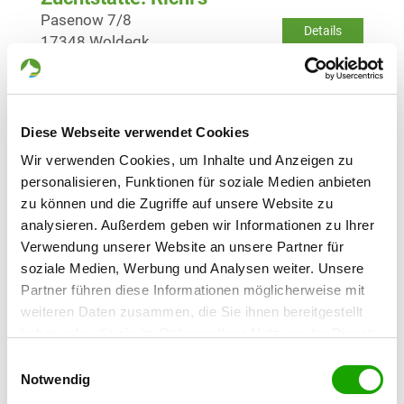
Pasenow 7/8
Details
17348 Woldegk
Welpen erwartet
Zuchtstätte: von Jajo
Diese Webseite verwendet Cookies
Gartenstr. 4
Wir verwenden Cookies, um Inhalte und Anzeigen zu
Details
17309 Pasewalk
personalisieren, Funktionen für soziale Medien anbieten
zu können und die Zugriffe auf unsere Website zu
Welpen erwartet
analysieren. Außerdem geben wir Informationen zu Ihrer
Verwendung unserer Website an unsere Partner für
Zuchtstätte: vom Schälchenstein
soziale Medien, Werbung und Analysen weiter. Unsere
Chausseestr. 16
Partner führen diese Informationen möglicherweise mit
Details
17291 Göritz
weiteren Daten zusammen, die Sie ihnen bereitgestellt
haben oder die sie im Rahmen Ihrer Nutzung der Dienste
Derzeit keine Welpen
gesammelt haben. Sie geben Einwilligung zu unseren
Einwilligungsauswahl
Cookies, wenn Sie unsere Webseite weiterhin nutzen.
Notwendig