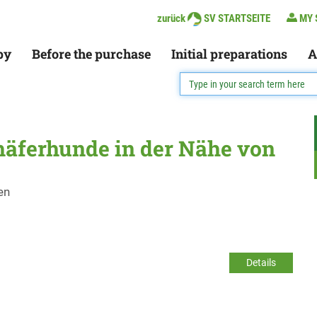
zurück
SV STARTSEITE
MY 
py
Before the purchase
Initial preparations
A
häferhunde in der Nähe von
en
Details