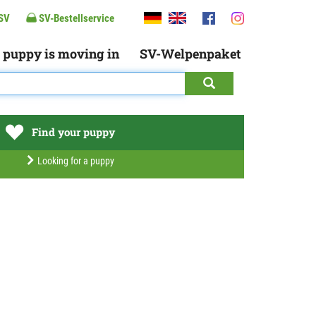
SV
SV-Bestellservice
 puppy is moving in
SV-Welpenpaket
Find your puppy
Looking for a puppy