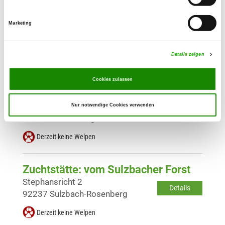
Zuchtstätte: vom Amberger Haus
Marketing
Ursensollen 3
Details
92289 Ursensollen
Details zeigen
Derzeit keine Welpen
Cookies zulassen
Zuchtstätte: Piper's Pride
Hügelweg 11
Nur notwendige Cookies verwenden
Details
95466 Weidenberg
Derzeit keine Welpen
Zuchtstätte: vom Sulzbacher Forst
Stephansricht 2
Details
92237 Sulzbach-Rosenberg
Derzeit keine Welpen