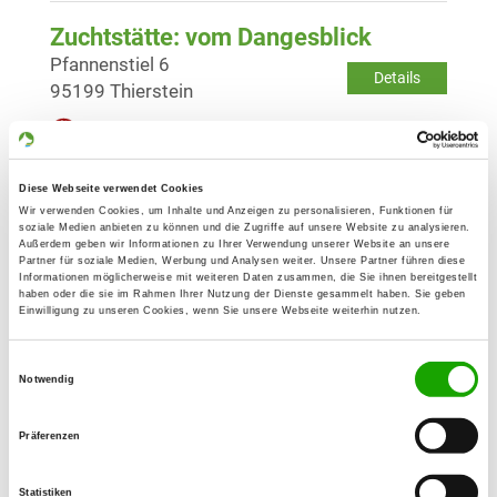
Zuchtstätte: vom Dangesblick
Pfannenstiel 6
Details
95199 Thierstein
Derzeit keine Welpen
Diese Webseite verwendet Cookies
Zuchtstätte: vom Markt Wernberg
Wir verwenden Cookies, um Inhalte und Anzeigen zu personalisieren, Funktionen für
Dammkarweg 9
soziale Medien anbieten zu können und die Zugriffe auf unsere Website zu analysieren.
Details
Außerdem geben wir Informationen zu Ihrer Verwendung unserer Website an unsere
84034 Landshut
Partner für soziale Medien, Werbung und Analysen weiter. Unsere Partner führen diese
Informationen möglicherweise mit weiteren Daten zusammen, die Sie ihnen bereitgestellt
haben oder die sie im Rahmen Ihrer Nutzung der Dienste gesammelt haben. Sie geben
Derzeit keine Welpen
Einwilligung zu unseren Cookies, wenn Sie unsere Webseite weiterhin nutzen.
Zuchtstätte: von der Wilhelminenaue
Einwilligungsauswahl
Notwendig
Kulmbacher Str. 70
Details
95213 Münchberg
Präferenzen
Derzeit keine Welpen
Statistiken