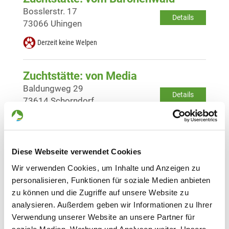
Bosslerstr. 17
Details
73066 Uhingen
Derzeit keine Welpen
Zuchtstätte: von Media
Baldungweg 29
Details
73614 Schorndorf
Derzeit keine Welpen
Zuchtstätte: vom Reiterles Kapelle
Diese Webseite verwendet Cookies
Hindenburgstr. 54
Wir verwenden Cookies, um Inhalte und Anzeigen zu
Details
73333 Gingen
personalisieren, Funktionen für soziale Medien anbieten
zu können und die Zugriffe auf unsere Website zu
Derzeit keine Welpen
analysieren. Außerdem geben wir Informationen zu Ihrer
Verwendung unserer Website an unsere Partner für