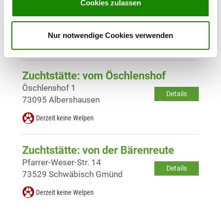
Zuchtstätte: vom Haus Streit
Cookies zulassen
Langweidstr. 13/1
Details
89551 Königsbronn
Nur notwendige Cookies verwenden
Derzeit keine Welpen
Zuchtstätte: vom Öschlenshof
Öschlenshof 1
Details
73095 Albershausen
Derzeit keine Welpen
Zuchtstätte: von der Bärenreute
Pfarrer-Weser-Str. 14
Details
73529 Schwäbisch Gmünd
Derzeit keine Welpen