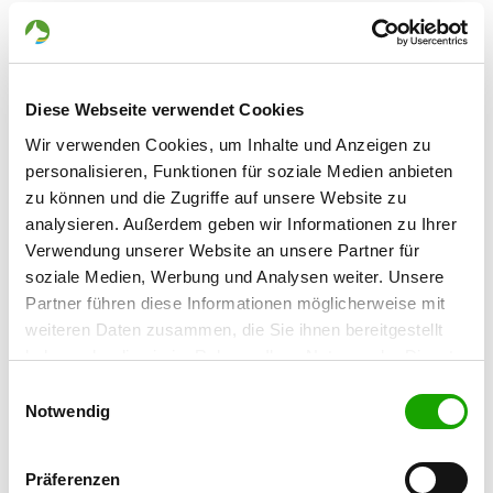
Zuchtstätte: vom Hof Peters
Am Finkenschlag 20
Details
55270 Essenheim
Diese Webseite verwendet Cookies
Welpen erwartet
Wir verwenden Cookies, um Inhalte und Anzeigen zu
personalisieren, Funktionen für soziale Medien anbieten
Zuchtstätte: von Beluga
zu können und die Zugriffe auf unsere Website zu
analysieren. Außerdem geben wir Informationen zu Ihrer
Fliednerstr. 53
Details
Verwendung unserer Website an unsere Partner für
65191 Wiesbaden
soziale Medien, Werbung und Analysen weiter. Unsere
Derzeit keine Welpen
Partner führen diese Informationen möglicherweise mit
weiteren Daten zusammen, die Sie ihnen bereitgestellt
haben oder die sie im Rahmen Ihrer Nutzung der Dienste
Zuchtstätte: vom großen Haldor
gesammelt haben. Sie geben Einwilligung zu unseren
Einwilligungsauswahl
Gosselsheimerstr. 9
Details
Cookies, wenn Sie unsere Webseite weiterhin nutzen.
Notwendig
55597 Gumbsheim
Derzeit keine Welpen
Präferenzen