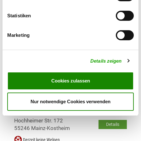
Zuchtstätte: von den
Statistiken
Mosbachwiesen
Lohmühlweg 15
Details
65187 Wiesbaden
Marketing
Derzeit keine Welpen
Details zeigen
Zuchtstätte: vom Achtereck
Belzbachweg 3
Details
65199 Wiesbaden
Cookies zulassen
Derzeit keine Welpen
Nur notwendige Cookies verwenden
Zuchtstätte: vom Hochheimer Stein
Hochheimer Str. 172
Details
55246 Mainz-Kostheim
Derzeit keine Welpen