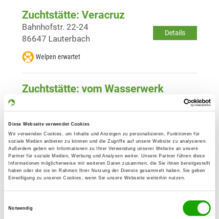
Zuchtstätte: Veracruz
Bahnhofstr. 22-24
Details
86647 Lauterbach
Welpen erwartet
Zuchtstätte: vom Wasserwerk
Wolpertstetten 22
Details
89434 Blindheim
Diese Webseite verwendet Cookies
Welpen erwartet
Wir verwenden Cookies, um Inhalte und Anzeigen zu personalisieren, Funktionen für
soziale Medien anbieten zu können und die Zugriffe auf unsere Website zu analysieren.
Außerdem geben wir Informationen zu Ihrer Verwendung unserer Website an unsere
Partner für soziale Medien, Werbung und Analysen weiter. Unsere Partner führen diese
Zuchtstätte: vom Nebelbach
Informationen möglicherweise mit weiteren Daten zusammen, die Sie ihnen bereitgestellt
haben oder die sie im Rahmen Ihrer Nutzung der Dienste gesammelt haben. Sie geben
Pointsiedlung 5
Einwilligung zu unseren Cookies, wenn Sie unsere Webseite weiterhin nutzen.
Details
89443 Schwenningen
Einwilligungsauswahl
Welpen erwartet
Notwendig