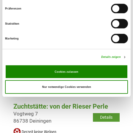
Zuchtstätte: von der Lutzinger
Präferenzen
Goldbergalm
Waldweg 5
Statistiken
Details
89440 Lutzingen
Marketing
Derzeit keine Welpen
Details zeigen
Zuchtstätte: vom Bächinger Schloß
Zoltingen 33
Cookies zulassen
Details
86657 Bissingen
Derzeit keine Welpen
Nur notwendige Cookies verwenden
Zuchtstätte: von der Rieser Perle
Vogtweg 7
Details
86738 Deiningen
Derzeit keine Welpen