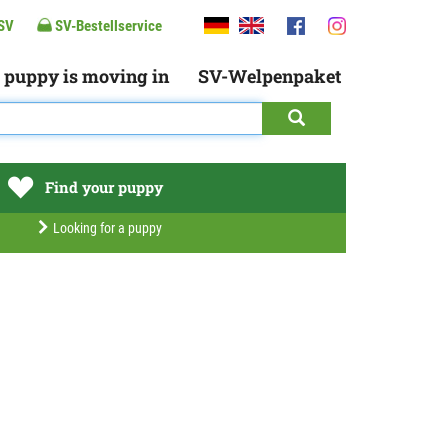
SV
SV-Bestellservice
 puppy is moving in
SV-Welpenpaket
Find your puppy
Looking for a puppy