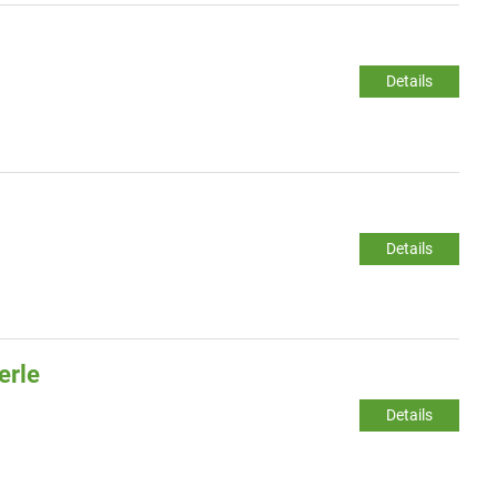
Details
Details
erle
Details