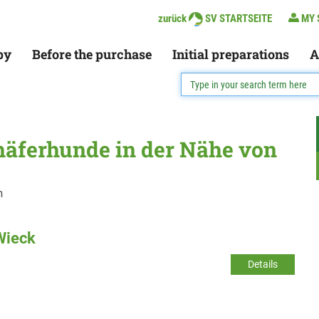
zurück
SV STARTSEITE
MY 
py
Before the purchase
Initial preparations
A
häferhunde in der Nähe von
n
Wieck
Details