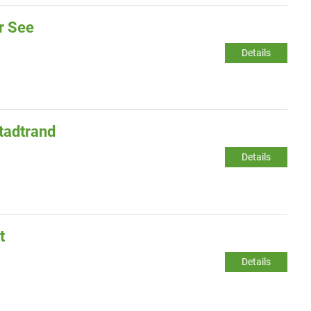
r See
Details
tadtrand
Details
t
Details