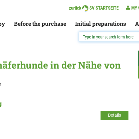
zurück
SV STARTSEITE
MY 
py
Before the purchase
Initial preparations
A
häferhunde in der Nähe von
n
g
Details