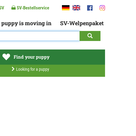
SV
SV-Bestellservice
 puppy is moving in
SV-Welpenpaket
Find your puppy
Looking for a puppy