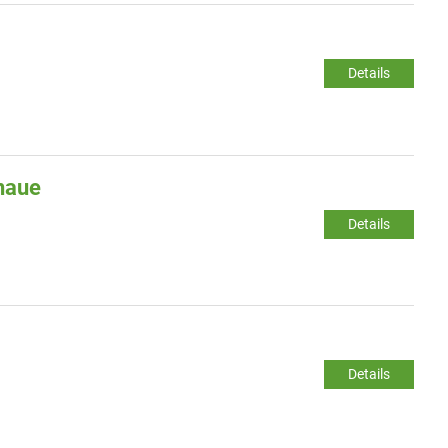
Details
enaue
Details
Details