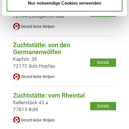
Zuchtstätte: von der Villa Riva
Nur notwendige Cookies verwenden
Panoramastr. 21
Details
72184 Eutingen im Gäu
Derzeit keine Welpen
Zuchtstätte: von den
Germanenwölfen
Kapfstr. 36
Details
72172 Sulz-Hopfau
Derzeit keine Welpen
Zuchtstätte: vom Rheintal
Kellerstück 43 a
Details
77815 Bühl
Derzeit keine Welpen