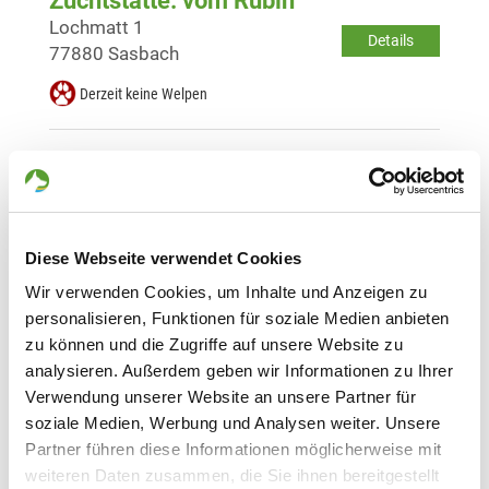
Zuchtstätte: vom Rubin
Lochmatt 1
Details
77880 Sasbach
Derzeit keine Welpen
Zuchtstätte: von der Grottenlache
Koloniestr. 4
Details
76599 Weisenbach
Diese Webseite verwendet Cookies
Derzeit keine Welpen
Wir verwenden Cookies, um Inhalte und Anzeigen zu
personalisieren, Funktionen für soziale Medien anbieten
Zuchtstätte: vom Sonnenhaus
zu können und die Zugriffe auf unsere Website zu
Hornisgrindestr. 123
Details
analysieren. Außerdem geben wir Informationen zu Ihrer
77866 Rheinau-Memprechtshofen
Verwendung unserer Website an unsere Partner für
Derzeit keine Welpen
soziale Medien, Werbung und Analysen weiter. Unsere
Partner führen diese Informationen möglicherweise mit
weiteren Daten zusammen, die Sie ihnen bereitgestellt