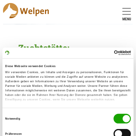
MENU
Zuchtstätte:
von Isidora
Diese Webseite verwendet Cookies
Gründungsdatum: 18.03.1985
Wir verwenden Cookies, um Inhalte und Anzeigen zu personalisieren, Funktionen für
soziale Medien anbieten zu können und die Zugriffe auf unsere Website zu analysieren.
Außerdem geben wir Informationen zu Ihrer Verwendung unserer Website an unsere
Partner für soziale Medien, Werbung und Analysen weiter. Unsere Partner führen diese
Eleveur
Informationen möglicherweise mit weiteren Daten zusammen, die Sie ihnen bereitgestellt
haben oder die sie im Rahmen Ihrer Nutzung der Dienste gesammelt haben. Sie geben
Martin Schneider
Einwilligung zu unseren Cookies, wenn Sie unsere Webseite weiterhin nutzen.
Rembrandstr. 21
56566 Neuwied
Einwilligungsauswahl
Notwendig
Kontakt
SV-DOxS:
Präferenzen