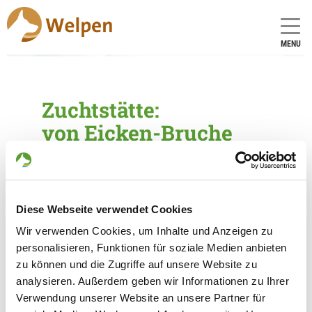
MENU
Zuchtstätte:
von Eicken-Bruche
Gründungsdatum: 24.07.1991
Eleveur
Diese Webseite verwendet Cookies
Gaby Dieckmeyer
Wir verwenden Cookies, um Inhalte und Anzeigen zu
Niedersachsenstr. 3
personalisieren, Funktionen für soziale Medien anbieten
49324 Melle
zu können und die Zugriffe auf unsere Website zu
analysieren. Außerdem geben wir Informationen zu Ihrer
Kontakt
Verwendung unserer Website an unsere Partner für
No de téléphone: