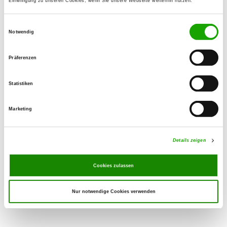
Einwilligung zu unseren Cookies, wenn Sie unsere Webseite weiterhin nutzen.
01629156086
Handy:
Einwilligungsauswahl
01629156086
Notwendig
Email:
Uran79@web.de
Präferenzen
SV-DOxS:
Zuchtstätte auf SV-DOxS ansehen
Statistiken
Anschrift der Zuchtstätte
Marketing
Marcel Will
Dorfstraße, 33
16274 Klein Ziethen
Details zeigen
Welpen erwartet
Cookies zulassen
Nur notwendige Cookies verwenden