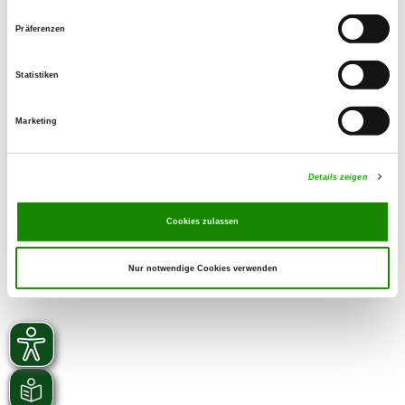
01723831448 / 015161438301
Präferenzen
Email:
stenderclaudia@yahoo.de
Statistiken
SV-DOxS:
Zuchtstätte auf SV-DOxS ansehen
Marketing
Derzeit keine Welpen
Details zeigen
Cookies zulassen
Nur notwendige Cookies verwenden