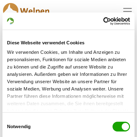
MENU
Diese Webseite verwendet Cookies
Zuchtstätte:
Wir verwenden Cookies, um Inhalte und Anzeigen zu
von der Lars-Aue
personalisieren, Funktionen für soziale Medien anbieten
zu können und die Zugriffe auf unsere Website zu
Gründungsdatum: 30.03.2004
analysieren. Außerdem geben wir Informationen zu Ihrer
Verwendung unserer Website an unsere Partner für
soziale Medien, Werbung und Analysen weiter. Unsere
Eleveur
Partner führen diese Informationen möglicherweise mit
Lars Kühnemann
weiteren Daten zusammen, die Sie ihnen bereitgestellt
Deubacher Weg 2
haben oder die sie im Rahmen Ihrer Nutzung der Dienste
99880 Waltershausen
gesammelt haben. Sie geben Einwilligung zu unseren
Einwilligungsauswahl
Kontakt
Cookies, wenn Sie unsere Webseite weiterhin nutzen.
Notwendig
SV-DOxS: