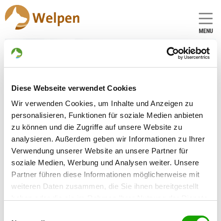
MENU
Zuchtstätte:
Diese Webseite verwendet Cookies
von der Hohl
Wir verwenden Cookies, um Inhalte und Anzeigen zu
Gründungsdatum: 27.08.2004
personalisieren, Funktionen für soziale Medien anbieten
zu können und die Zugriffe auf unsere Website zu
analysieren. Außerdem geben wir Informationen zu Ihrer
Eleveur
Verwendung unserer Website an unsere Partner für
Anita Kunkler
soziale Medien, Werbung und Analysen weiter. Unsere
Gartenstr. 8
Partner führen diese Informationen möglicherweise mit
56379 Hömberg
weiteren Daten zusammen, die Sie ihnen bereitgestellt
haben oder die sie im Rahmen Ihrer Nutzung der Dienste
Kontakt
gesammelt haben. Sie geben Einwilligung zu unseren
Einwilligungsauswahl
Handy: