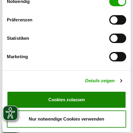
Cookies, wenn Sie unsere Webseite weiterhin nutzen.
Notwendig
015772594303
Email:
von-der-Hohl@hotmail.de
Präferenzen
SV-DOxS:
Zuchtstätte auf SV-DOxS ansehen
Statistiken
Derzeit keine Welpen
Marketing
Details zeigen
Cookies zulassen
Nur notwendige Cookies verwenden