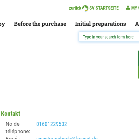
zurück
SV STARTSEITE
MY 
py
Before the purchase
Initial preparations
A
h
Kontakt
No de
01601229502
téléphone:
Email:
vwestruperbach@freenet.de