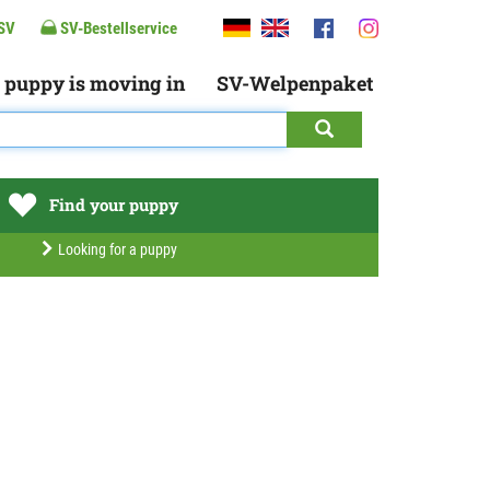
SV
SV-Bestellservice
 puppy is moving in
SV-Welpenpaket
Find your puppy
Looking for a puppy