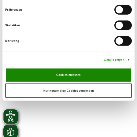
015256198945
Präferenzen
Email:
andrea.bruckmeir@online.de
Statistiken
SV-DOxS:
Zuchtstätte auf SV-DOxS ansehen
Marketing
Derzeit keine Welpen
Details zeigen
Cookies zulassen
Nur notwendige Cookies verwenden