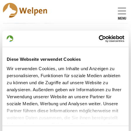
MENU
Zuchtstätte:
vom Rubin
Diese Webseite verwendet Cookies
Gründungsdatum: 06.12.1982
Wir verwenden Cookies, um Inhalte und Anzeigen zu
personalisieren, Funktionen für soziale Medien anbieten
zu können und die Zugriffe auf unsere Website zu
Eleveur
analysieren. Außerdem geben wir Informationen zu Ihrer
Robert Riehle
Verwendung unserer Website an unsere Partner für
Lochmatt 1
soziale Medien, Werbung und Analysen weiter. Unsere
77880 Sasbach
Partner führen diese Informationen möglicherweise mit
weiteren Daten zusammen, die Sie ihnen bereitgestellt
Kontakt
haben oder die sie im Rahmen Ihrer Nutzung der Dienste
No de téléphone: