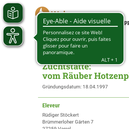
Looking for a pup
Zuchtstätte:
vom Räuber Hotzenp
Gründungsdatum: 18.04.1997
Eleveur
Rüdiger Stöckert
Brümmerloher Gärten 7
27259 Varrel