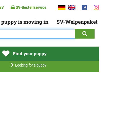
SV
SV-Bestellservice
 puppy is moving in
SV-Welpenpaket
Find your puppy
Looking for a puppy