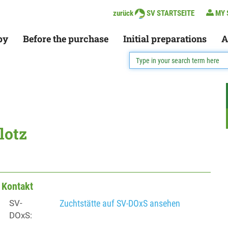
zurück
SV STARTSEITE
MY 
py
Before the purchase
Initial preparations
A
lotz
Kontakt
SV-
Zuchtstätte auf SV-DOxS ansehen
DOxS: