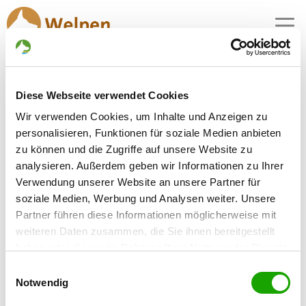
MENU
Diese Webseite verwendet Cookies
Zuchtstätte:
Wir verwenden Cookies, um Inhalte und Anzeigen zu
vom Maigrabental
personalisieren, Funktionen für soziale Medien anbieten
zu können und die Zugriffe auf unsere Website zu
Gründungsdatum: 07.12.2006
analysieren. Außerdem geben wir Informationen zu Ihrer
Verwendung unserer Website an unsere Partner für
soziale Medien, Werbung und Analysen weiter. Unsere
Eleveur
Partner führen diese Informationen möglicherweise mit
Jana Heublein
weiteren Daten zusammen, die Sie ihnen bereitgestellt
Tastunger Str. 12
haben oder die sie im Rahmen Ihrer Nutzung der Dienste
37339 Wehnde
gesammelt haben. Sie geben Einwilligung zu unseren
Einwilligungsauswahl
Kontakt
Cookies, wenn Sie unsere Webseite weiterhin nutzen.
Notwendig
SV-DOxS: