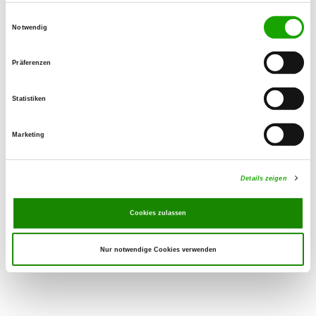
01711452497
Einwilligungsauswahl
Email:
Notwendig
born-holger@t-online.de
SV-DOxS:
Präferenzen
Zuchtstätte auf SV-DOxS ansehen
Statistiken
Anschrift der Zuchtstätte
Holger Born
Marketing
Lindenweg 1
35088 Dodenau
Details zeigen
Derzeit keine Welpen
Cookies zulassen
Nur notwendige Cookies verwenden