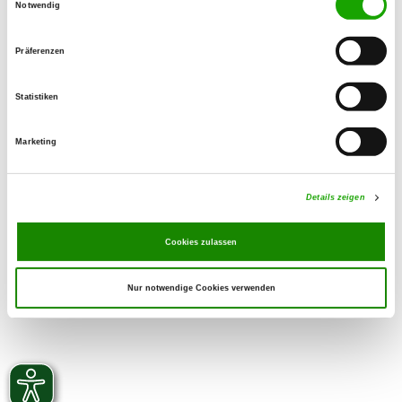
Notwendig
076689951903
Handy:
Präferenzen
01727477538
Email:
Statistiken
nicole.dages@gmx.de
SV-DOxS:
Marketing
Zuchtstätte auf SV-DOxS ansehen
Derzeit keine Welpen
Details zeigen
Cookies zulassen
Nur notwendige Cookies verwenden