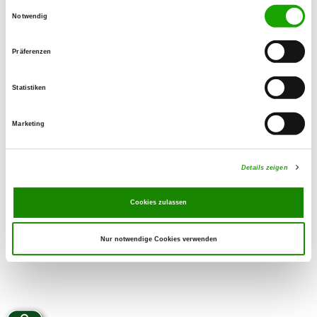
Einwilligungsauswahl
No de téléphone:
Notwendig
09521/610880
Handy:
Präferenzen
0152/34033693
Email:
Statistiken
gabi.heller@gleisenauer-schloss.com
SV-DOxS:
Marketing
Zuchtstätte auf SV-DOxS ansehen
Welpen erwartet
Details zeigen
Cookies zulassen
Nur notwendige Cookies verwenden