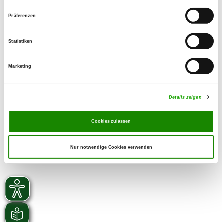
01772872812
Präferenzen
Email:
frank.goldlust@t-online.de
Statistiken
SV-DOxS:
Zuchtstätte auf SV-DOxS ansehen
Marketing
Derzeit keine Welpen
Details zeigen
Cookies zulassen
Nur notwendige Cookies verwenden