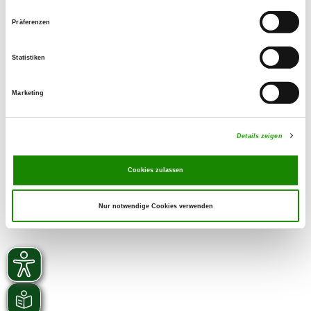
0171 8363735
Präferenzen
Email:
peter.info@gmx.net
Statistiken
SV-DOxS:
Zuchtstätte auf SV-DOxS ansehen
Marketing
Derzeit keine Welpen
Details zeigen
Cookies zulassen
Nur notwendige Cookies verwenden