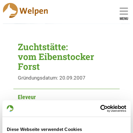
MENU
Zuchtstätte:
vom Eibenstocker
Forst
Gründungsdatum: 20.09.2007
Eleveur
Heinz Köhne
Königsberger Str. 98 b
45145 Essen
Diese Webseite verwendet Cookies
Kontakt