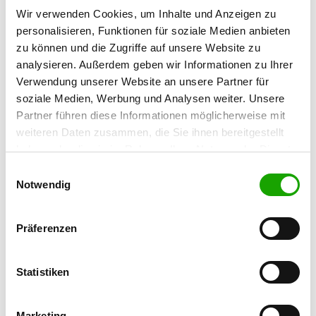
Wir verwenden Cookies, um Inhalte und Anzeigen zu
No de téléphone:
personalisieren, Funktionen für soziale Medien anbieten
02011099152
zu können und die Zugriffe auf unsere Website zu
Handy:
analysieren. Außerdem geben wir Informationen zu Ihrer
01788736401
Verwendung unserer Website an unsere Partner für
Email:
soziale Medien, Werbung und Analysen weiter. Unsere
heinz.koehne@web.de
Partner führen diese Informationen möglicherweise mit
SV-DOxS:
weiteren Daten zusammen, die Sie ihnen bereitgestellt
Zuchtstätte auf SV-DOxS ansehen
haben oder die sie im Rahmen Ihrer Nutzung der Dienste
Anschrift der Zuchtstätte
gesammelt haben. Sie geben Einwilligung zu unseren
Einwilligungsauswahl
Cookies, wenn Sie unsere Webseite weiterhin nutzen.
Notwendig
Heinz Köhne
Königsberger Str., 98 b
45145 Essen
Präferenzen
Am 10.11.2022 hat unser B-Wurf das Licht
Statistiken
der Welt erblickt.
Es sind 4-6 sehr schöne, sehr dunkle und
agile Welpen nach "Matteo aus
Marketing