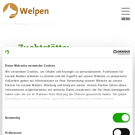
MENU
Zuchtstätte:
vom Döringseck
Diese Webseite verwendet Cookies
Gründungsdatum: 07.08.2018
Wir verwenden Cookies, um Inhalte und Anzeigen zu personalisieren, Funktionen für
soziale Medien anbieten zu können und die Zugriffe auf unsere Website zu analysieren.
Außerdem geben wir Informationen zu Ihrer Verwendung unserer Website an unsere
Partner für soziale Medien, Werbung und Analysen weiter. Unsere Partner führen diese
Eleveur
Informationen möglicherweise mit weiteren Daten zusammen, die Sie ihnen bereitgestellt
haben oder die sie im Rahmen Ihrer Nutzung der Dienste gesammelt haben. Sie geben
Justin Döring
Einwilligung zu unseren Cookies, wenn Sie unsere Webseite weiterhin nutzen.
Bad Dürrenberger Str 2a
06686 Lützen
Einwilligungsauswahl
Notwendig
Kontakt
SV-DOxS:
Präferenzen