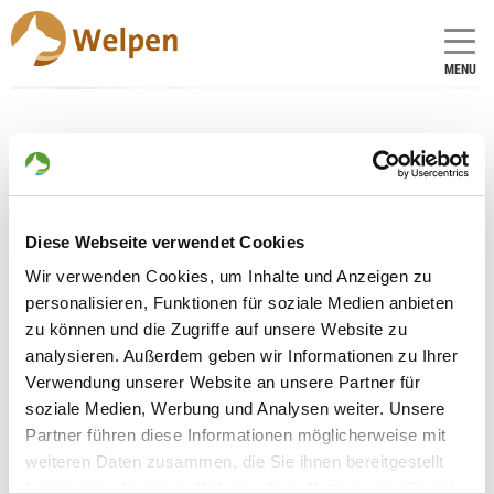
MENU
Zuchtstätte:
Team Gleisenauer
Schloß
Diese Webseite verwendet Cookies
Wir verwenden Cookies, um Inhalte und Anzeigen zu
Gründungsdatum: 16.09.2005
personalisieren, Funktionen für soziale Medien anbieten
zu können und die Zugriffe auf unsere Website zu
analysieren. Außerdem geben wir Informationen zu Ihrer
Eleveur
Verwendung unserer Website an unsere Partner für
Stefan Heller
soziale Medien, Werbung und Analysen weiter. Unsere
Philipp-Reis-Str. 9
Partner führen diese Informationen möglicherweise mit
97437 Haßfurt
weiteren Daten zusammen, die Sie ihnen bereitgestellt
Kontakt
haben oder die sie im Rahmen Ihrer Nutzung der Dienste