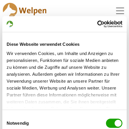
MENU
Zuchtstätte:
Diese Webseite verwendet Cookies
Devils Storm
Wir verwenden Cookies, um Inhalte und Anzeigen zu
personalisieren, Funktionen für soziale Medien anbieten
Gründungsdatum: 17.01.2023
zu können und die Zugriffe auf unsere Website zu
analysieren. Außerdem geben wir Informationen zu Ihrer
Verwendung unserer Website an unsere Partner für
Eleveur
soziale Medien, Werbung und Analysen weiter. Unsere
Marco Bödeker
Partner führen diese Informationen möglicherweise mit
Hindenburgdamm 7a
weiteren Daten zusammen, die Sie ihnen bereitgestellt
32369 Rahden
haben oder die sie im Rahmen Ihrer Nutzung der Dienste
gesammelt haben. Sie geben Einwilligung zu unseren
Kontakt
Einwilligungsauswahl
Cookies, wenn Sie unsere Webseite weiterhin nutzen.
Notwendig
Handy: