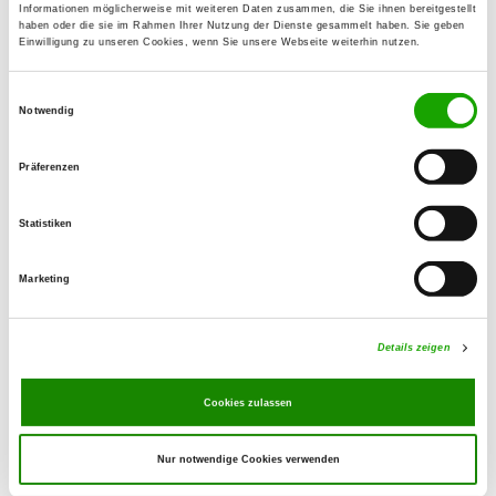
Zuchtstätte: von den Bergtannen
Informationen möglicherweise mit weiteren Daten zusammen, die Sie ihnen bereitgestellt
Heinrich-Zille-Weg 35
haben oder die sie im Rahmen Ihrer Nutzung der Dienste gesammelt haben. Sie geben
Details
Einwilligung zu unseren Cookies, wenn Sie unsere Webseite weiterhin nutzen.
01458 Ottendorf-Okrilla
Derzeit keine Welpen
Einwilligungsauswahl
Notwendig
Zuchtstätte: vom Portikus
Präferenzen
Rittergut 12
Details
01909 Großharthau
Statistiken
Derzeit keine Welpen
Marketing
Zuchtstätte: vom Elbtalblick
Details zeigen
Großenhainer Str. 26 a
Details
01689 Niederau
Cookies zulassen
Derzeit keine Welpen
Nur notwendige Cookies verwenden