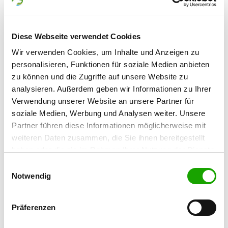
Hindenburgstr. 54
Details
73333 Gingen
Diese Webseite verwendet Cookies
Derzeit keine Welpen
Wir verwenden Cookies, um Inhalte und Anzeigen zu
personalisieren, Funktionen für soziale Medien anbieten
Zuchtstätte: von Media
zu können und die Zugriffe auf unsere Website zu
Baldungweg 29
analysieren. Außerdem geben wir Informationen zu Ihrer
Details
73614 Schorndorf
Verwendung unserer Website an unsere Partner für
soziale Medien, Werbung und Analysen weiter. Unsere
Derzeit keine Welpen
Partner führen diese Informationen möglicherweise mit
weiteren Daten zusammen, die Sie ihnen bereitgestellt
Zuchtstätte: vom Baronenwald
haben oder die sie im Rahmen Ihrer Nutzung der Dienste
gesammelt haben. Sie geben Einwilligung zu unseren
Bosslerstr. 17
Einwilligungsauswahl
Details
Cookies, wenn Sie unsere Webseite weiterhin nutzen.
Notwendig
73066 Uhingen
Derzeit keine Welpen
Präferenzen