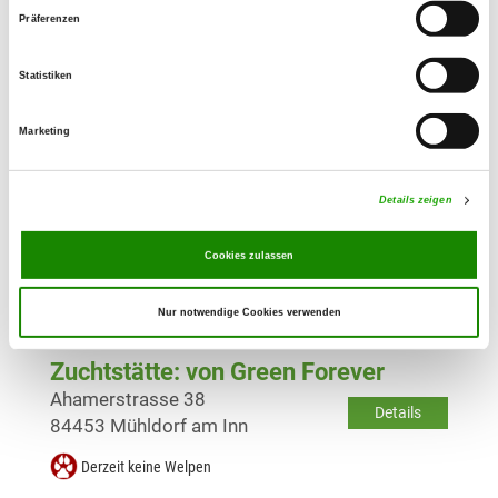
Präferenzen
Zuchtstätte: vom Glonntal
Göppertshausen 3 a
Details
Statistiken
85238 Petershausen
Derzeit keine Welpen
Marketing
Zuchtstätte: Für Immer
Details zeigen
Bahnweg 6 a
Details
85386 Eching
Cookies zulassen
Derzeit keine Welpen
Nur notwendige Cookies verwenden
Zuchtstätte: von Green Forever
Ahamerstrasse 38
Details
84453 Mühldorf am Inn
Derzeit keine Welpen