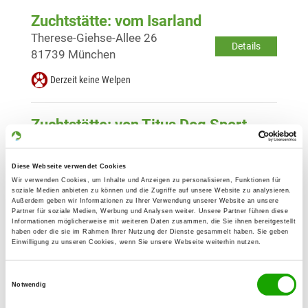
Zuchtstätte: vom Isarland
Therese-Giehse-Allee 26
Details
81739 München
Derzeit keine Welpen
Zuchtstätte: von Titus Dog Sport
Geislinger Str. 5
Details
85435 Erding
Diese Webseite verwendet Cookies
Wir verwenden Cookies, um Inhalte und Anzeigen zu personalisieren, Funktionen für
Derzeit keine Welpen
soziale Medien anbieten zu können und die Zugriffe auf unsere Website zu analysieren.
Außerdem geben wir Informationen zu Ihrer Verwendung unserer Website an unsere
Partner für soziale Medien, Werbung und Analysen weiter. Unsere Partner führen diese
Informationen möglicherweise mit weiteren Daten zusammen, die Sie ihnen bereitgestellt
Zuchtstätte: von der Rosenau
haben oder die sie im Rahmen Ihrer Nutzung der Dienste gesammelt haben. Sie geben
Rosenau 4
Einwilligung zu unseren Cookies, wenn Sie unsere Webseite weiterhin nutzen.
Details
85465 Langenpreising
Einwilligungsauswahl
Derzeit keine Welpen
Notwendig