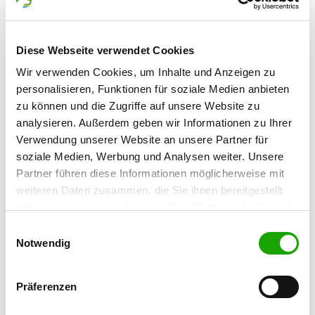
Hallthurm Moos 9
Details
83483 Bischofswiesen
Diese Webseite verwendet Cookies
Welpen erwartet
Wir verwenden Cookies, um Inhalte und Anzeigen zu
personalisieren, Funktionen für soziale Medien anbieten
Zuchtstätte: vom Gendorfer Forst
zu können und die Zugriffe auf unsere Website zu
Forststr. 13
analysieren. Außerdem geben wir Informationen zu Ihrer
Details
84508 Burgkirchen
Verwendung unserer Website an unsere Partner für
soziale Medien, Werbung und Analysen weiter. Unsere
Derzeit keine Welpen
Partner führen diese Informationen möglicherweise mit
weiteren Daten zusammen, die Sie ihnen bereitgestellt
Zuchtstätte: aus der Chaosschmiede
haben oder die sie im Rahmen Ihrer Nutzung der Dienste
gesammelt haben. Sie geben Einwilligung zu unseren
Storchenstr. 36
Einwilligungsauswahl
Details
Cookies, wenn Sie unsere Webseite weiterhin nutzen.
Notwendig
83471 Schönau am Königsee
Derzeit keine Welpen
Präferenzen