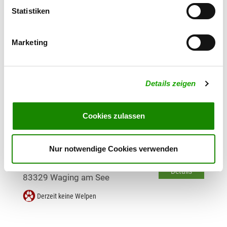
Zuchtstätte: vom Königssee
Statistiken
Schulweg 41
Details
83471 Berchtesgaden/Oberau
Marketing
Derzeit keine Welpen
Zuchtstätte: von der Siegertshöhe
Details zeigen
Daxenthal 33
Details
84533 Haiming
Cookies zulassen
Derzeit keine Welpen
Nur notwendige Cookies verwenden
Zuchtstätte: von der Römerleitn
Sprinzenberg 20
Details
83329 Waging am See
Derzeit keine Welpen