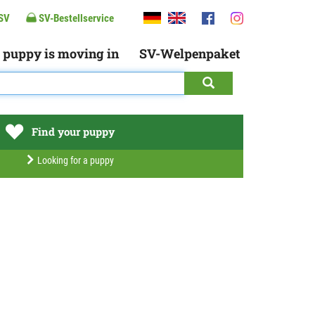
SV
SV-Bestellservice
 puppy is moving in
SV-Welpenpaket
Find your puppy
Looking for a puppy