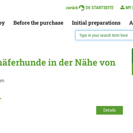
zurück
SV STARTSEITE
MY 
py
Before the purchase
Initial preparations
A
häferhunde in der Nähe von
en
r
Details