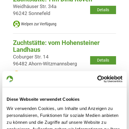
Weidhäuser Str. 34a
Details
96242 Sonnefeld
Welpen zur Verfügung
Zuchtstätte: vom Hohensteiner
Landhaus
Coburger Str. 14
Details
96482 Ahorn-Witzmannsberg
Welpen erwartet
Zuchtstätte: von Haus Sa-Ro
Diese Webseite verwendet Cookies
Siedlungsstr. 25 a
Details
96476 Bad Rodach
Wir verwenden Cookies, um Inhalte und Anzeigen zu
personalisieren, Funktionen für soziale Medien anbieten
Welpen erwartet
zu können und die Zugriffe auf unsere Website zu