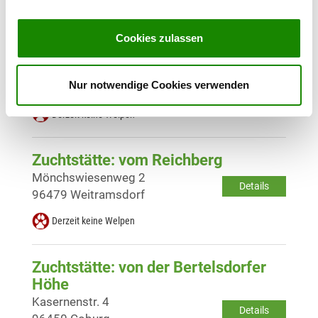
Zuchtstätte: vom Haus am
Cookies zulassen
Lerchenweg
Höhnweg 15
Details
Nur notwendige Cookies verwenden
96472 Rödental
Derzeit keine Welpen
Zuchtstätte: vom Reichberg
Mönchswiesenweg 2
Details
96479 Weitramsdorf
Derzeit keine Welpen
Zuchtstätte: von der Bertelsdorfer
Höhe
Kasernenstr. 4
Details